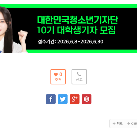
0
추천
신고
위로
아