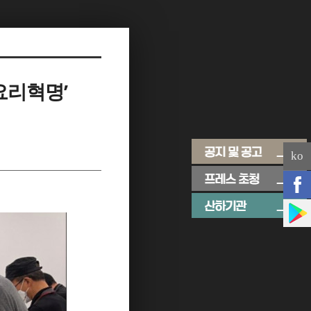
요리혁명’
ko