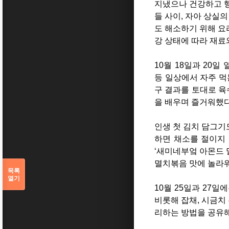
지냈으나 건강하고 행
들 사이, 자아 상실
도 해소하기 위해 요
강 상태에 따라 재료
10월 18일과 20
등 일상에서 자주 먹
구 결과를 토대로 육
을 배우며 즐거워했다
인생 첫 김치 담그기
하면 채소를 절이지 
‘새미네부엌 아몬드 
멸치볶음 맛에 놀라
목록
열기
10월 25일과 27
비롯해 잡채, 시금치
리하는 방법을 공유해