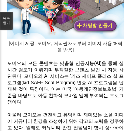
목록
열기
[
이미지 제공=모미오
, 저작권자로부터 이미지 사용 허락
을 받음]
모미오의
모든
콘텐츠는
맞춤형
인공지능
(AI)
을
통해
실
시간
검토가
이뤄지며
부적절한
콘텐츠
발견
시
자동
차
단된다
.
모미오의
AI
서비스는
'
키즈
세이프
플러스
실
프
로그램
(kid SAFE Seal Program)
인증
AI
프로그램을
탑
재한
것이
특징이다
.
이는
미국
'
아동개인정보보호법
'
기
준을
바탕으로
아동
친화적
모바일
앱에
부여되는
프로그
램이다
.
아울러
모미오는
건전하고
유익하며
재미있는
소셜
미디
어
커뮤니티
환경을
조성하기
위해
각고의
노력을
경주하
고
있다
.
일례로
커뮤니티
안전
전담팀이
항시
상주하여