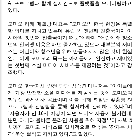
AI
프로그램과
함께
실시간으로
플랫폼을
모니터링하고
있다
.
모미오
리케
메겔방
대표는
"
모미오의
한국
런칭은
특별
한
의미를
지니고
있는데
유럽
외
첫번째
진출국이자
아
시아의
첫번째
진출국이기
때문
"
이라며
"
어린이와
청소
년의
인터넷
이용은
매년
증가하고
있으나
대부분의
서비
스는
어린이와
청소년을
위해
만들어지지
않은
것이
현실
인데
이에
모미오의
목표는
아이들에게
안전하고
재미있
는
첫번째
소셜
미디어
서비스를
제공하는
것
"
이라고
강
조했다
.
모미오
한국지사
안전
담당
임승연
매니저는
"
아이들에
게
가장
안전한
소셜
미디어를
제공하는
것이
모미오의
최우선
과제이자
목표이며
이를
위해
최첨단
맞춤형
AI
프로그램과
전담팀을
통해
철저하게
관리하고
있다
."
며
"
사용자가
만
18
세
이상이
되면
모미오
사용이
불가한데
뿐만
아니라
올바른
온라인
사용을
위해
자정부터
새벽
5
시까지
모미오
서비스를
일시적으로
멈추는
'
잠자는
시
간
'
운영
철칙도
지키고
있다
."
고
말했다
.