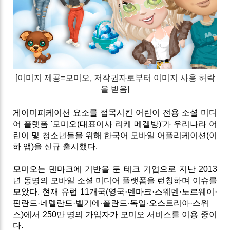
[
이미지 제공=모미오
, 저작권자로부터 이미지 사용 허락
을 받음]
게이미피케이션
요소를
접목시킨
어린이
전용
소셜
미디
어
플랫폼
'
모미오
(
대표이사
리케
메겔방
)'
가
우리나라
어
린이
및
청소년들을
위해
한국어
모바일
어플리케이션
(
이
하
앱
)
을
신규
출시했다
.
모미오는
덴마크에
기반을
둔
테크
기업으로
지난
2013
년
동명의
모바일
소셜
미디어
플랫폼을
런칭하며
이슈를
모았다
.
현재
유럽
11
개국
(
영국
·
덴마크
·
스웨덴
·
노르웨이
·
핀란드
·
네델란드
·
벨기에
·
폴란드
·
독일
·
오스트리아
·
스위
스
)
에서
250
만
명의
가입자가
모미오
서비스를
이용
중이
다
.