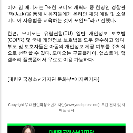
이어
임
매니저는
"
또한
모미오
캐릭터
중
한명인
경찰관
'
잭
(Jack)'
을
통해
사용자들에게
온라인
채팅
예절
및
소셜
미디어
사용법을
교육하는
것이
포인트
"
라고
전했다
.
한편
,
모미오는
유럽연합
(EU)
일반
개인정보
보호법
(GDPR)
및
국내
개인정보
보호법을
모두
준수하고
있다
.
부모
및
보호자들은
아동의
개인정보
제공
여부를
주체적
으로
선택할
수
있다
.
모미오는
구글플레이, 앱스토어, 앱
갤러리
플랫폼에서
무료로
이용
가능하다.
[대한민국청소년기자단 문화부=이지원기자]
Copyright ⓒ 대한민국청소년기자단(www.youthpress.net), 무단 전재 및 재
배포 금지