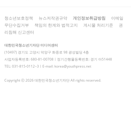
청소년보호정책
뉴스저작권규약
개인정보취급방침
이메일
무단수집거부
책임의 한계와 법적고지
게시물 처리기준
권
리침해 신고센터
대한민국청소년기자단 미디어센터
(10497) 경기도 고양시 덕양구 화중로 98 광성빌딩 4층
사업자등록번호: 680-81-00708ㅣ정기간행물등록번호: 경기 아51448
TEL: 031-815-0112~3ㅣE-mail: korea@youthpress.net
Copyright ⓒ 2026 대한민국청소년기자단 All rights reserved.