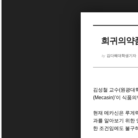
Sketchbook5, 스케치북5
희귀의약품 
김다혜대학생기자
by
Sketchbook5, 스케치북5
김성철 교수
(
원광대
(Mecasin)’
이 식품
현재 메카신은 루게
과를 알아보기 위한 
한 조건임에도 불구