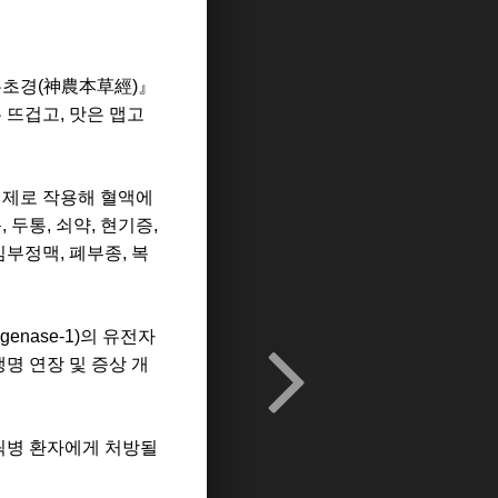
본초경
(
神農本草經
)
』
 뜨겁고
,
맛은 맵고
제로 작용해 혈액에
독
,
두통
,
쇠약
,
현기증
,
심부정맥
,
폐부종
,
복
genase-1)
의 유전자
명 연장 및 증상 개
릭병 환자에게 처방될