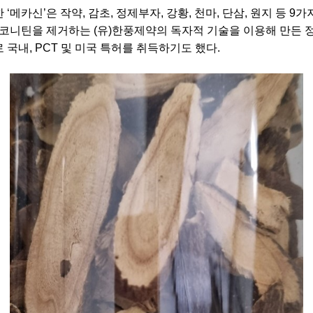
한
‘
메카신
’
은 작약
,
감초
,
정제부자
,
강황
,
천마
,
단삼
,
원지 등
9
가
아코니틴을 제거하는
(
유
)
한풍제약의 독자적 기술을 이용해 만든 
로 국내
, PCT
및 미국 특허를 취득하기도 했다
.