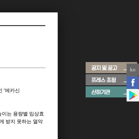
ko
인
‘
메카신
높이는 용량별 임상효
게 받지 못하는 열악