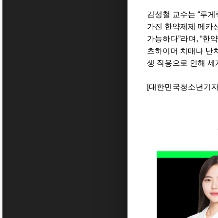
김성철 교수는
“
루게
가진 한약제제 메카신
가능하다
”라
며,
“
한약
츠하이머 치매나 난
생 작용으로 인해 
[
대한민국청소년기자단