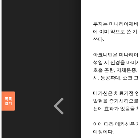
부자는 미나리아재비
에 이미 약으로 쓴 
쓰다
.
아코니틴은 미나리아
섞일 시 신경을 마
호흡 곤란
,
저체온증
시
,
동공확대
,
쇼크 
메카신은 치료기전 
목록
발현을 증가시킴으로써
열기
선에 효과가 있음을
이에 따라 메카신은
예정이다
.