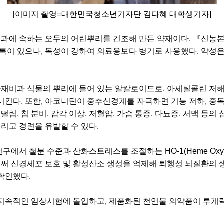
[이미지 촬영=대한민국청소년기자단 김다혜 대학생기자]
과에 속하는 오두의 어린뿌리를 건조해 만든 약재이다
.
『
신농
기록이 있으나
,
독성이 강하여 의료용보다 병기로 사용했다
.
약성은
재비과 식물의 뿌리에 들어 있는 알칼로이드로
,
아세틸콜린 저해
비시킨다
.
또한
,
아코니틴이 중추신경계를 자극하면 기능 저하
,
중
,
떨림
,
침 분비
,
감각 이상
,
저혈압
,
가슴 통증
,
다뇨증
,
서맥 등의 
그리고 경련을 유발할 수 있다
.
연구에서 철분 수준과 산화스트레스를 조절하는
HO-1(Heme Oxy
 신경세포 보호 및 활성산소 생성을 억제해 퇴행성 뇌질환의 생
 확인했다
.
 지속적인 임상시험에 돌입하고
,
제품화된 천연물 의약품이 루게