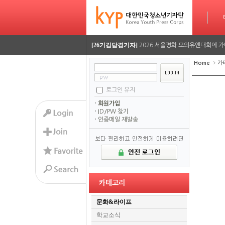
[26기김담경기자]
용인사무엘 국제학교, RSC 대회에
타임라인
[26기이율관기자]
수업 시간 덮친 화재, 동탄 학원가 
[26기김담경기자]
2026 서울평화 모의유엔대회에 가
[26기김담경기자]
2026 서울평화 모의유엔대회에 가
Home
카
[26기정재훈기자]
AI가 짜주는 맞춤형 방학 시간표…
로그인 유지
[26기김담경기자]
용인사무엘 국제학교, RSC 대회에
회원가입
ID/PW 찾기
인증메일 재발송
[26기이율관기자]
수업 시간 덮친 화재, 동탄 학원가 
[26기김담경기자]
2026 서울평화 모의유엔대회에 가
[26기김담경기자]
2026 서울평화 모의유엔대회에 가
카테고리
문화&라이프
학교소식