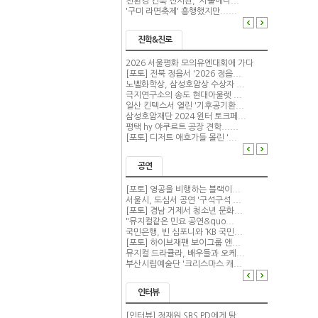
친환경 건축 전시관, '서울에너...
'구미 라면축제' 흥행했지만......
진학&진로
2026 서울평화 모의유엔대회에 가다
[포토] 전북 정읍서 '2026 정읍...
노벨화학상, 삼성호암상 수상자 ...
극지연구소의 송도 현대아울렛 ...
일산 킨텍스서 열린 '기후공기환...
삼성호암재단 2024 윈터 토크페...
평택 hy 야쿠르트 공장 견학......
[포토] 디저트 애호가들 몰린 '...
공연
[포토] 영공을 비행하는 블랙이...
서울시, 도심서 공연 '구석구석 ...
[포토] 경남 거제서 청소년 문화...
"뮤지컬같은 민요 공연&quo...
국민은행, 빈 심포니와 ‘KB 국민...
[포토] 하이브재팬 보이그룹 앤...
뮤지컬 드라큘라, 배우들과 오케...
부산시립예술단 '크리스마스 캐...
인터뷰
[인터뷰] 정재원 SBS PD에게 탐...