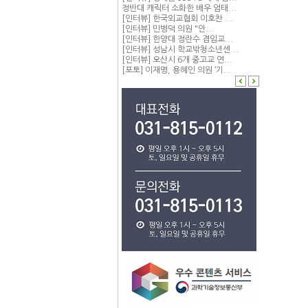
정반대 캐릭터 소화한 배우 엄태...
[인터뷰] 한국외교협회 이호찬 ...
[인터뷰] 민병덕 의원 "안...
[인터뷰] 한양대 정란수 겸임교...
[인터뷰] 성남시 학교밖청소년센...
[인터뷰] 오산시 6개 중고교 연...
[포토] 이재명, 용혜인 의원 ‘기...