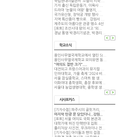
국립현대미술관서 ‘소멸의 시학’...
기자 출신 독립운동가, 이육사 ...
드라마 '눈물의 여왕' 촬영지, ...
국가유산청, 창덕궁 개방 행사 ...
지역 특산품이 빵으로...강원서 ...
제주도의 아름다운 관광 명소 4선
[포토] 조선시대 왕의 서고 '외...
경남 통영 박경리기념관, 박경리...
학교소식
용인사무엘국제학교에서 열린 SI...
용인사무엘국제학교 모의유엔 동...
"여의도 절반 크기".....
대전외고 프랑스어과의 뮤지컬 ...
인하대학교, 가을 축제 '2024 비...
서울 잠실중학교, 스마트 팜 생...
이화여대 총학생회, 총장 후보에...
서울대 농업생명대학, 중학생 생...
시사포커스
[기자수첩] 파주시의 골칫거리, ...
마지막 탄광 문 닫았더니...강원...
[포토] 서울 여의도 국회 본관과...
대학가에 퍼진 탄핵반대 집회......
퓰리처상 사진전, 우크라이나 전...
[기자수첩] 아이돌과 팬의 접점...