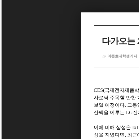
Sketchbook5, 스케치북5
다가오는 2
이준호대학생기자
by
Sketchbook5, 스케치북5
CES(
국제전자제품
사로써 주목할 만한 
보일 예정이다
.
그동
산맥을 이루는
LG
전
이에 비해 삼성은
Io
성을 지녔다면
,
최근