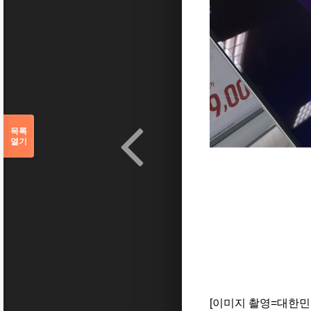
목록
열기
[이미지 촬영=대한