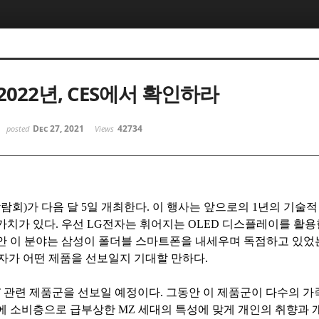
022년, CES에서 확인하라
Dec 27, 2021
42734
posted
Views
박람회
)
가 다음 달
5
일 개최한다
.
이 행사는 앞으로의
1
년의 기술적
가치가 있다
.
우선
LG
전자는 휘어지는
OLED
디스플레이를 활용한
안 이 분야는 삼성이 폴더블 스마트폰을 내세우며 독점하고 있었
자가 어떤 제품을 선보일지 기대할 만하다
.
T
관련 제품군을 선보일 예정이다
.
그동안 이 제품군이 다수의 가
에 소비층으로 급부상한
MZ
세대의 특성에 맞게 개인의 취향과 