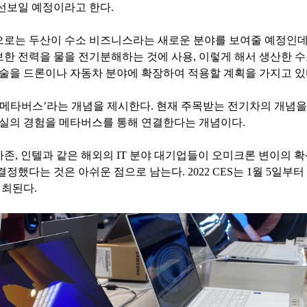
 선보일 예정이라고 한다
.
으로는 두산이 수소 비즈니스라는 새로운 분야를 보여줄 예정인
보한 전력을 물을 전기분해하는 것에 사용
,
이렇게 해서 생산한 
기술을 드론이나 자동차 분야에 확장하여 적용할 계획을 가지고 
메타버스
’
라는 개념을 제시한다
.
현재 주목받는 전기차의 개념을
현실의 경험을 메타버스를 통해 연결한다는 개념이다
.
마존
,
인텔과 같은 해외의
IT
분야 대기업들이 오미크론 변이의 확
 결정했다는 것은 아쉬운 점으로 남는다
. 2022 CES
는
1
월
5
일부터
개최된다
.