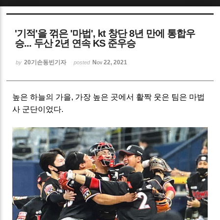
Sketchbook5, 스케치북5
'기적'을 꺾은 '마법', kt 창단 8년 만에 통합우
승... 두산 2년 연속 KS 준우승
20기손동빈기자
Nov 22, 2021
by
posted
Sketchbook5, 스케치북5
높은 하늘의 가을, 가장 높은 곳에서 활짝 웃은 팀은 마법
사 군단이었다.