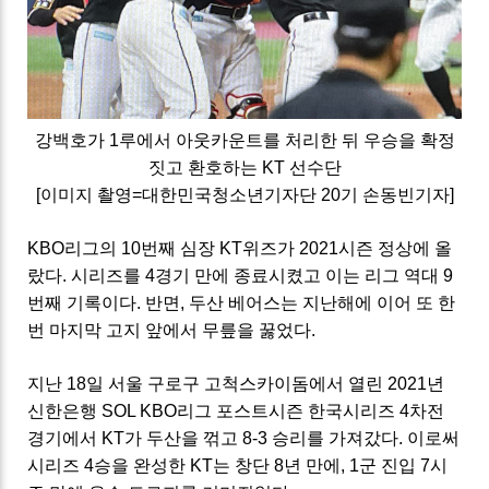
강백호가 1루에서 아웃카운트를 처리한 뒤 우승을 확정
짓고 환호하는
KT
선수단
[이미지 촬영=대한민국청소년기자단 20기 손동빈기자]
KBO리그의 10번째 심장 KT위즈가 2021시즌 정상에 올
랐다. 시리즈를 4경기 만에 종료시켰고 이는 리그 역대 9
번째 기록이다. 반면, 두산 베어스는 지난해에 이어 또 한
번 마지막 고지 앞에서 무릎을 꿇었다.
지난 18일 서울 구로구 고척스카이돔에서 열린 2021년
신한은행 SOL KBO리그 포스트시즌 한국시리즈 4차전
경기에서
KT
가 두산을 꺾고 8-3 승리를 가져갔다. 이로써
시리즈 4승을 완성한
KT
는 창단 8년 만에, 1군 진입 7시