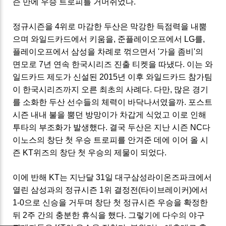
즌 만에 우승 트로피를 거머쥐었다.
정규시즌을 4위로 마감한 두산은 막강한 득점력을 내뿜
으며 와일드카드에서 키움을, 준플레이오프에서 LG를,
플레이오프에서 삼성을 차례로 꺾으면서 '가을 좀비'의
면모로 7년 연속 한국시리즈 진출 티켓을 따냈다. 이는 와
일드카드 제도가 신설된 2015년 이후 와일드카드 참가팀
이 한국시리즈까지 오른 최초의 사례다. 다만, 많은 경기
를 소화한 두산 선수들의 체력이 바닥나서였을까. 포스트
시즌 내내 불을 뿜던 방망이가 차갑게 식었고 이로 인해
투타의 부조화가 발생했다. 결국 두산은 지난 시즌 NC다
이노스의 창단 첫 우승 트로피를 안겨준 데에 이어 올 시
즌
KT
위즈의 창단 첫 우승의 제물이 되었다.
이에 반해
KT
는 지난달 31일 대구삼성라이온즈파크에서
열린 삼성과의 정규시즌 1위 결정전(타이브레이커)에서
1-0으로 신승을 거두며 창단 첫 정규시즌 우승을 확정한
뒤 2주 간의 충분한 휴식을 했다. 그렇기에 다수의 야구