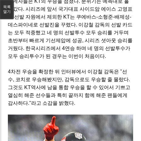
관계자들은
KT의 우승을 점쳤다. 분위기는 예측대로 흘
목록
러갔다. 시리즈에 앞서 국가대표 사이드암 에이스 고영표
열기
를 선발 자원에서 제외한 KT는 쿠에바스-소형준-배제성-
데스파이네로 선발진을 꾸렸다. 이강철 감독의 선발 카드
는 모두 적중했고 네 명의 선발투수 모두 승리를 거두며
초반부터 빠르게 기선제압에 성공, 시리즈 셧아웃 승리를
거뒀다. 한국시리즈에서 4연승 하며 네 명의 선발투수가
모두 승리투수가 된 경우는 이번이 처음이다.
4차전 우승을 확정한 뒤 인터뷰에서 이강철 감독은 "선
수, 코치로 우승해봤지만, 감독으로도 우승할 줄 몰랐다.
그것도
KT
역사에 남을 통합 우승을 할 수 있어서 기쁘고
열심히 해준 선수들과 특히 끝까지 함께 해준 팬들에게
감사하다."라고 소감을 밝혔다.