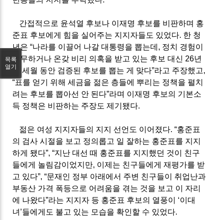
간접적으로 윤석열 후보나 이재명 후보를 비판하며 홍
준표 후보에게 힘을 실어주는 지지자들도 있었다
.
한 청
년은
“
나라를 이끌어 나갈 대통령을 뽑는데
,
정치 경험이
전무하거나 온갖 비리 의혹을 받고 있는 후보 대신
26
년
목록
열기
의 세월 동안 검증된 후보를 뽑는 게 맞다
”
라고 주장했고
,
“
표를 얻기 위해 세금을 젊은 층들에 뿌리는 정책을 펼치
려는 후보를 뽑아선 안 된다
”
라며 이재명 후보의 기본소
득 정책은 비판하는 주장도 제기됐다
.
젊은 여성 지지자들의 지지 선언도 이어졌다
. “
홍준표
의 검사 시절을 보고 정의롭고 일 잘하는 홍준표를 지지
하게 됐다
”, “
지난 대선 때 홍준표를 지지했던 것이 친구
들에게 놀림감이었지만
,
이제는 친구들에게 재평가를 받
고 있다
”, “
문재인 정부 아래에서 주변 친구들이 취업난과
부동산 가격 폭등으로 어려움을 겪는 것을 보고 이 자리
에 나왔다
”
라는 지지자 등 홍준표 후보의 열풍이
‘
이대
녀
’
들에게도 불고 있는 모습을 확인할 수 있었다
.