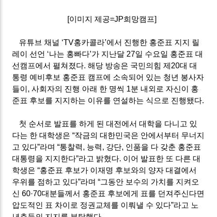
[이미지 제공=JP희망캠프]
유튜브 채널
‘TV
홍카콜라
’
에서 진행한 홍준표 지지 릴
레이 선언
‘
나는 홍빠다
’
가 지난달
27
일 수요일 홍준표 대
선캠프에서 펼쳐졌다
.
해당 방송은 국민의힘 제
20
대 대
통령 예비후보 홍준표 캠프에 소속되어 있는 청년 봉사자
들이
,
사회자의 진행 아래 한 명씩
1
분 내외로 자신이 홍
준표 후보를 지지하는 이유를 연설하는 식으로 진행됐다
.
첫 순서로 발표를 하게 된 대전에서 대학을 다니고 있
다는 한 대학생은
“
작금의 대한민국은 안에서부터 무너지
고 있다
”
라며
“
통찰력
,
능력
,
강단
,
인품을 다 갖춘 홍준표
대통령을 지지한다
”
라고 밝혔다
.
이어 발표한 또 다른 대
학생은
“
홍준표 후보가 이재명 후보와의 양자 대결에서
우위를 점하고 있다
”
라며
“
그동안 보수의 가치를 지켜오
신
60
·
70
대분들께서 홍준표 후보에게 표를 던져주신다면
압도적인 표 차이로 정권교체를 이뤄낼 수 있다
”
라고 노
년층들의 지지를 부탁했다
.