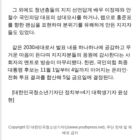
그 외에도 청년층들의 지지 선언답게 배우 이정재와 안
철수 국민의당 대표의 성대모사를 하거나
,
랩으로 홍준표
를 향한 팬심을 표현하며 분위기를 유쾌하게 만든 지지자
들도 있었다
.
같은
2030
세대로서 발표 내용 하나하나에 공감하고 무
거운 마음이 든다며 지지자분들의 응원에 감사한다는 사
회자의 멘트로 방송이 마무리됐다
.
한편
,
국민의힘 최종
대통령 후보는
11
월
1
일부터
4
일까지 이어지는 온라인
·
전화 투표 결과를 합산해
5
일 금요일에 결정된다
.
[대한민국청소년기자단 정치부=4기 대학생기자 윤성
현]
Copyright ⓒ 대한민국청소년기자단(www.youthpress.net), 무단 전재 및 재
배포 금지