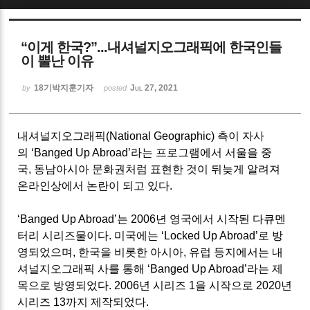
Sketchbook5, 스케치북5
“이게 한국?”...내셔널지오그래픽에 한국인들
이 뿔난 이유
18기박지훈기자
Jul 27, 2021
by
posted
Sketchbook5, 스케치북5
내셔널지오그래픽
(National Geographic)
측이 자사
의
‘Banged Up Abroad’
라는 프로그램에서 서울을 중
국
,
동남아시아 문화권처럼 표현한 것이 뒤늦게 알려져
온라인상에서 논란이 되고 있다
.
‘Banged Up Abroad’
는
2006
년 영국에서 시작된 다큐멘
터리 시리즈물이다
.
미국에는
‘Locked Up Abroad’
로 방
영되었으며
,
한국을 비롯한 아시아
,
유럽 등지에서는 내
셔널지오그래픽 사를 통해
‘Banged Up Abroad’
라는 제
목으로 방영되었다
. 2006
년 시리즈
1
을 시작으로
2020
년
시리즈
13
까지 제작
되었다
.