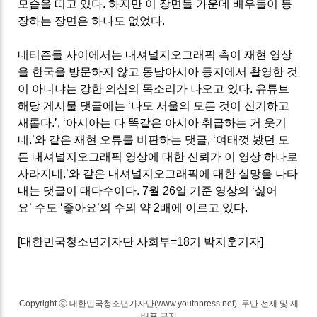
모습을 띠고 있다
.
하지만 이 장면들 가운데 배우들이 등
장하는 장면은 하나도 없었다
.
네티즌들 사이에서는 내셔널지오그래픽 측이 재현 영상
을 한국을 방문하지 않고 동남아시아 등지에서 촬영한 것
이 아니냐는 강한 의심의 목소리가 나오고 있다
.
유튜브
해당 게시물 댓글에는
‘
나도 서울의 모든 것이 신기하고
새롭다
.’, ‘
아시아는 다 똑같은 아시아 취급하는 거 웃기
네
.’
와 같은 재현 오류를 비판하는 댓글
, ‘
여태껏 봤던 모
든 내셔널지오그래픽 영상에 대한 신뢰가 이 영상 하나로
사라지네
.’
와 같은 내셔널지오그래픽에 대한 실망을 나타
내는 댓글이 대다수이다
. 7월 26일
기준 영상의
‘
싫어
요
’
수도
‘
좋아요
’
의 수의 약 2배에 이르고 있다.
[대한민국청소년기자단 사회부=18기 박지훈기자]
Copyright ⓒ 대한민국청소년기자단(www.youthpress.net), 무단 전재 및 재
배포 금지