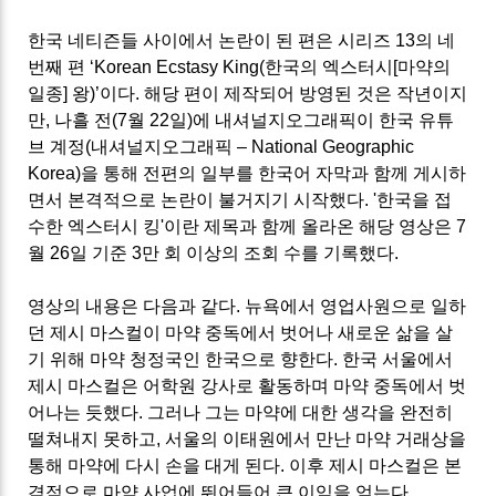
한국 네티즌들 사이에서 논란이 된 편은 시리즈
13
의 네
번째 편
‘Korean Ecstasy King(
한국의 엑스터시
[
마약의
일종
]
왕
)’
이다
.
해당 편이 제작되어 방영된 것은 작년이지
만
, 나흘
전
(7
월
22
일
)
에 내셔널지오그래픽이 한국 유튜
브 계정
(
내셔널지오그래픽
–
National Geographic
Korea)
을 통해 전편의 일부를 한국어 자막과 함께 게시하
면서 본격적으로 논란이 불거지기 시작했다
. '한국을 접
수한 엑스터시 킹'이란 제목과 함께 올라온 해당 영상은 7
월 26일 기준 3만 회 이상의 조회 수를 기록했다.
영상의 내용은 다음과 같다
.
뉴욕에서 영업사원으로 일하
던 제시 마스컬이 마약 중독에서 벗어나 새로운 삶을 살
기 위해 마약 청정국인 한국으로 향한다
.
한국 서울에서
제시 마스컬은 어학원 강사로 활동하며 마약 중독에서 벗
어나는 듯했다
.
그러나 그는 마약에 대한 생각을 완전히
떨쳐내지 못하고
,
서울의 이태원에서 만난 마약 거래상을
통해 마약에 다시 손을 대게 된다
.
이후 제시 마스컬은 본
격적으로 마약 사업에 뛰어들어 큰 이익을 얻는다
.