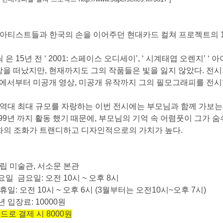
러 아티스트들과 한국의 손을 이어주던 현대카드 컬쳐 프로젝트의
릭 은
15
년 전
‘ 2001:
스페이스 오디세이
’, ‘
시계태엽 오렌지
’ ‘
아
상을 떠났지만
,
현재까지도 그의 작품들은 빛을 잃지 않았다
.
전시
에서부터 미공개 영상
,
미공개 유작까지 그의 필모그래피를 전시
역대 최대 규모를 자랑하는 이번 전시에는 부모님과 함께 가보는
99
년 까지 활동 했기 때문에
,
부모님의 기억 속 어렴풋이 그가 숨
화의 조화가 트랜디하고 디자인적으로의 가치가 높다.
시립 미술관
,
서소문 본관
요일
금요일
:
오전
10
시
~
오후
8
시
휴일
:
오전
10
시
~
오후
6
시
(3
월부터는 오전
10
시
~
오후
7
시
)
년 입장료
: 10000
원
드로 결제 시
8000
원