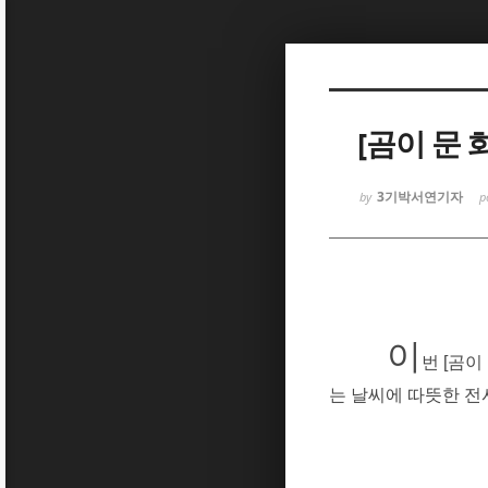
Sketchbook5, 스케치북5
[곰이 문 화
3기박서연기자
by
p
Sketchbook5, 스케치북5
이
번
[
곰이
는 날씨에 따뜻한 전