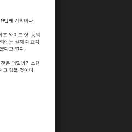
19
번째 기획이다
.
이즈 와이드 셧
’
등의
회에는 실제 대표작
했다고 한다
.
 것은 어떨까
?
스탠
쉬고 있을 것이다
.