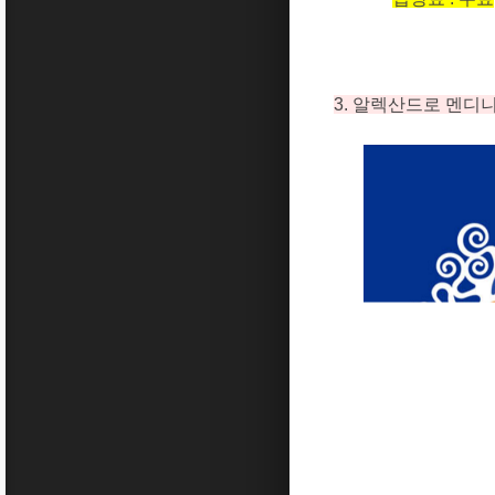
3.
알렉산드로 멘디