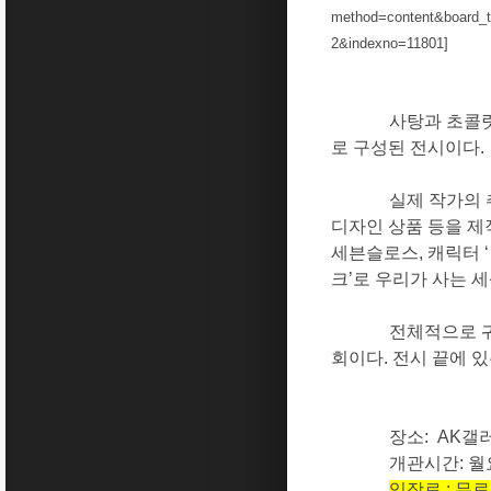
method=content&board_
2&indexno=11801
]
사탕과 초콜
로 구성된 전시이다
.
실제 작가의 
디자인 상품 등을 
세븐슬로스
,
캐릭터
크
’
로 우리가 사는 세
전체적으로 
회이다
.
전시 끝에 
장소
: AK
갤
개관시간
:
월
입장료 : 무료