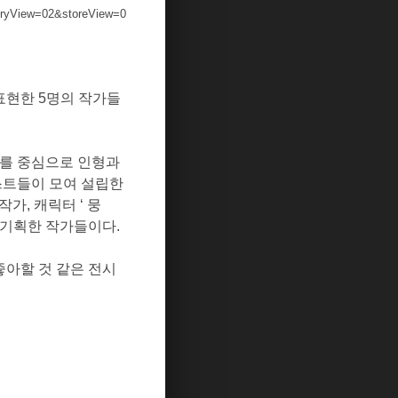
ryView=02&storeView=0
표현한
5
명의 작가들
를 중심으로 인형과
스트들이 모여 설립한
 작가
,
캐릭터
‘
뭉
 기획한 작가들이다
.
아할 것 같은 전시