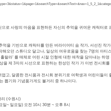
type=3&status=1&page=1&searchType=&searchText=&nav=1_5_2_1&catego
릿으로 사랑의 마음을 표현하든 자신의 추억을 귀여운 캐릭터로 
추억을 기반으로 캐릭터를 만든 버라이어티 숨 작가
,
서선진 작가
제작해오던 스튜디오 달고나
,
일상의 여유로움을 찾는
7
명의 아티
‘
홀랄라
’
를 매체로 어린 시절 인형에 대한 애착을 담아내는 하영
상을 제
3
자의 시선으로 표현하는 한성민 작가 가 이번 전시회를
귀엽고
,
달콤한 전시품과 전시회 분위기로 여학생과 어린이들이 좋
있는 뽑기와 기념품가게도 볼거리 중 하나이다
.
러리
(
수원시
)
요일
~
일요일
)
오전
10
시
30
분
~
오후
8
시