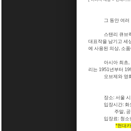
그 동안 여
스탠리 큐브
대표작을 남기고 세
에 사용된 의상
,
소품
아시아 최초
,
리는
1951
년부터
19
오브제와 영
장소
:
서울 
입장시간
:
화
주말
,
공
입장료
:
청소
*
현대카