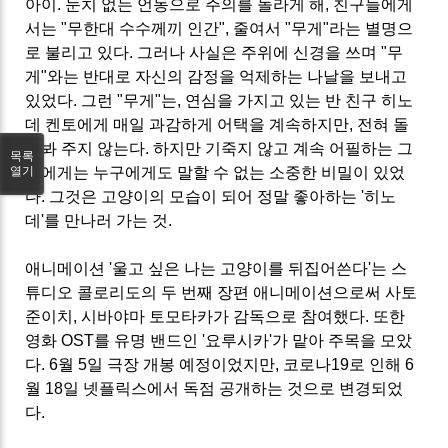
아이.
눈치 없는 언동으로 주의를 놀라게 해, 친구들에게
서는 "무한대 수수께끼 인간", 줄여서 "무게"라는 별명으
로 불리고 있다. 그러나 사실은 주위에 신경을 쓰며 "무
게"와는 반대로 자신의 감정을 억제하는 나날을 보내고
있었다. 그런 "무게"는, 연심을 가지고 있는 반 친구 히노
데 켄토에게 매일 과감하게 어택을 계속하지만, 전혀 돌
아봐 주지 않는다. 하지만 기죽지 않고 계속 어필하는 그
목록
열기
녀에게는 누구에게도 말할 수 없는 소중한 비밀이 있었
다. 그것은 고양이의 모습이 되어 정말 좋아하는 '히노
데'를 만나러 가는 것.
애니메이션 '울고 싶은 나는 고양이를 뒤집어쓴다'는 스
튜디오 콜로리도의 두 번째 장편 애니메이션으로써 사토
준이치, 시바야마 토모타카가 감독으로 참여했다. 또한
영화 OST를 유명 밴드인 '요루시카'가 맡아 주목을 모았
다. 6월 5일 극장 개봉 예정이었지만, 코로나19로 인해 6
월 18일 넷플릭스에서 독점 공개하는 것으로 변경되었
다.