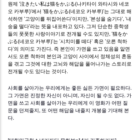
원제
'
泣
きたい
私
は
猫
をかぶる
(
나키타이 와타시와 네코
오 카부루
)'
에서
'
猫
をかぶる
(
네코오 카부루
)'
는 그대로 해
석하면
'
고양이를 뒤집어쓴다
'
이지만
, '
본성을 숨기다
', '
내
숭을 떨다
'
라는 뜻을 내포하고 있다
.
그저 단순한 중학생
들의 풋풋한 사랑이야기로 전개될 수도 있지만
, '
猫
をか
ぶる
(
네코오 카부루
)'
는
'
시치미를 떼다
'
혹은
'
모른 척하
다
'
의 의미도 가진다
.
즉 본인이 가면을 쓰고 있음을 알면
서도 모른 척하며 본인과 고양이 사이에서 정체성의 혼동
을 겪고 그것에 대한 고뇌와 해답을 풀어나가는 스토리로
전개될 수도 있다는 것이다
.
사회를 살아가는 우리에게는 좋든 싫든 가면이 필요하다.
그 가면은 진정한 자신이 아니며, 자신이 될 수도 없다. 가
면을 쓰고 사회를 살아가는 우리에게 이 영화가 어떤 질
문을 던져줄지, 또 어떤 해답을 내줄지 개봉을 기대해 본
다.