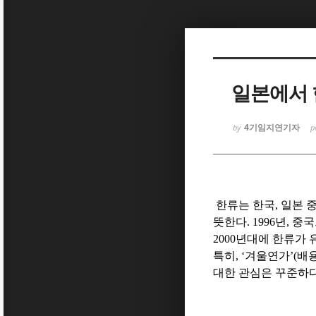
Sketchbook5, 스케치북5
일본에서 
4기임지연기자
by
p
Sketchbook5, 스케치북5
한류는 한국
,
일본 
뜻한다
. 1996
년
,
중국
2000
년대에 한류가 
특히
, ‘
겨울연가
’(
배
대한 관심은 꾸준하