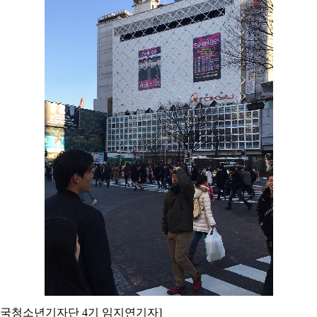
민국청소년기자단
4
기 임지연기자
]