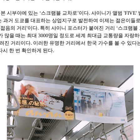
일본 시부야에 있는
‘
스크램블 교차로
’
이다
.
샤이니가 앨범
'FIVE'
는 과거
도쿄를 대표하는 상업지구로 발전하여
이제는 젊은이들로
'
젊음의 거리
'
이다
.
특히 샤이니 포스터가 붙여진 거리
‘
스크램블
가 많을 때는 최대
3000
명일 정도로 세계 최대급 교통량을 자랑
알려진 거리이다
.
이러한 유명한 거리에서 한국 가수를 볼 수 있다
다시 한 번 확인하게 된다
.